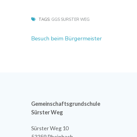
TAGS:
GGS SÜRSTER WEG
Beitragsnavigation
Besuch beim Bürgermeister
Gemeinschaftsgrundschule
Sürster Weg
Sürster Weg 10
53359 Rheinbach