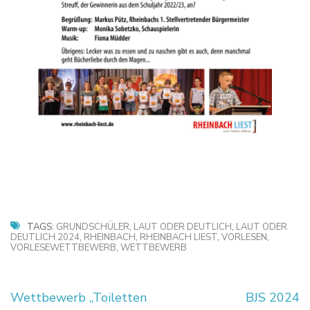
TAGS:
GRUNDSCHÜLER
,
LAUT ODER DEUTLICH
,
LAUT ODER
DEUTLICH 2024
,
RHEINBACH
,
RHEINBACH LIEST
,
VORLESEN
,
VORLESEWETTBEWERB
,
WETTBEWERB
Beitragsnavigation
Wettbewerb „Toiletten
BJS 2024