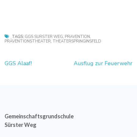
TAGS:
GGS SÜRSTER WEG
,
PRÄVENTION
,
PRÄVENTIONSTHEATER
,
THEATERSPRINGINSFELD
Beitragsnavigation
GGS Alaaf!
Ausflug zur Feuerwehr
Gemeinschaftsgrundschule
Sürster Weg