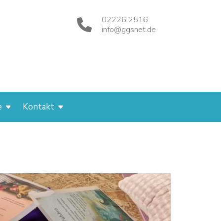
02226 2516
info@ggsnet.de
e
Kontakt